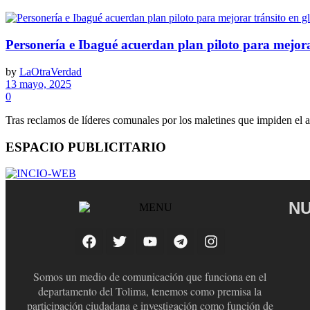
Personería e Ibagué acuerdan plan piloto para mejorar
by
LaOtraVerdad
13 mayo, 2025
0
Tras reclamos de líderes comunales por los maletines que impiden el a
ESPACIO PUBLICITARIO
NU
Somos un medio de comunicación que funciona en el
departamento del Tolima, tenemos como premisa la
participación ciudadana e investigación como función de