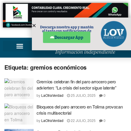
Descarga nuestra app y mantén
al tanto con notificaciones de
PUBLICIDAD
noticias en tu móvil.
Descargar App
Etiqueta:
gremios económicos
Gremios celebran fin del paro arrocero pero
advierten: “La crisis del sector sigue latente”
by
LaOtraVerdad
25 JULIO, 2025
0
Bloqueos del paro arrocero en Tolima provocan
crisis multisectorial
by
LaOtraVerdad
22 JULIO, 2025
0