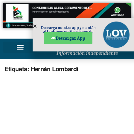
Descarga nuestra app y mantén
al tanto con notificaciones de
PUBLICIDAD
noticias en tu móvil.
Descargar App
Etiqueta:
Hernán Lombardi