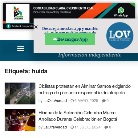
Descarga nuestra app y mantén
al tanto con notificaciones de
PUBLICIDAD
noticias en tu móvil.
Descargar App
Etiqueta:
huida
Ciclistas protestan en Alminar Samoa exigiendo
entrega de presunto responsable de atropello
by
LaOtraVerdad
6 MAYO, 2025
0
Hincha de la Selección Colombia Muere
Arrollado Durante Celebración en Bogotá
by
LaOtraVerdad
11 JULIO, 2024
0