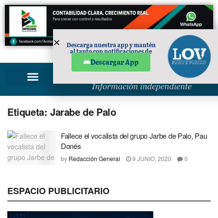
Descarga nuestra app y mantén
al tanto con notificaciones de
PUBLICIDAD
noticias en tu móvil.
Descargar App
Etiqueta:
Jarabe de Palo
Fallece el vocalista del grupo Jarbe de Palo, Pau
Donés
by
Redacción General
9 JUNIO, 2020
0
ESPACIO PUBLICITARIO