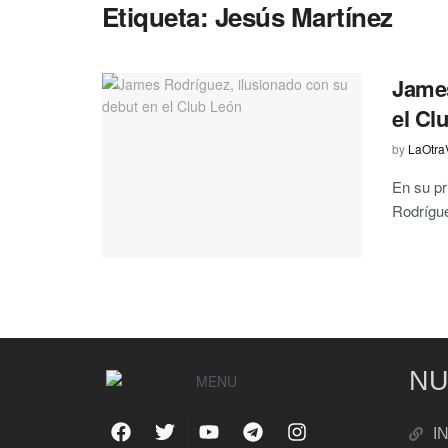
Etiqueta:
Jesús Martínez
James
el Cl
by
LaOtra
En su pr
Rodrígue
NU
I