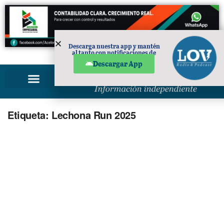
Descarga nuestra app y mantén
al tanto con notificaciones de
PUBLICIDAD
noticias en tu móvil.
Descargar App
Etiqueta:
Lechona Run 2025