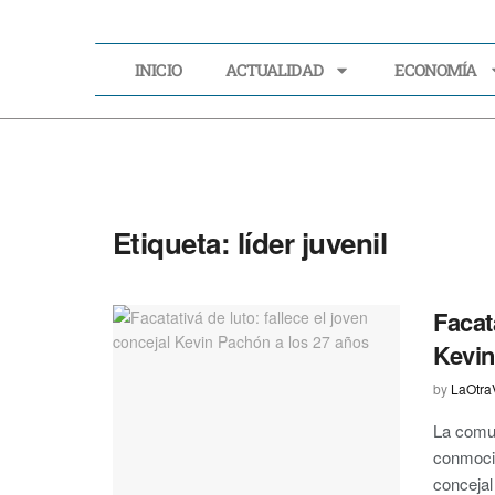
INICIO
ACTUALIDAD
ECONOMÍA
INICIO
ACTUALIDAD
Etiqueta:
líder juvenil
Facata
Kevin
by
LaOtra
La comu
conmoci
concejal 