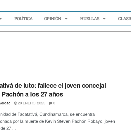
POLÍTICA
OPINIÓN
HUELLAS
CLASI
ECONOMÍA
POLÍTICA
OPINIÓN
HUELLAS
CLASIFI
tivá de luto: fallece el joven concejal
 Pachón a los 27 años
Verdad
20 ENERO, 2025
0
nidad de Facatativá, Cundinamarca, se encuentra
onada por la muerte de Kevin Steven Pachón Robayo, joven
de 27 ...