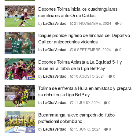
Deportes Tolima inicia los cuadrangulares
semifinales ante Once Caldas
by
LaOtraVerdad
21 NOVIEMBRE, 2024
0
Ibagué prohíbe ingreso de hinchas del Deportivo
Cali por antecedentes violentos
by
LaOtraVerdad
6 SEPTIEMBRE, 2024
0
Deportes Tolima Aplasta a La Equidad 5-1 y
Sube en la Tabla de la Liga BetPlay
by
LaOtraVerdad
10 AGOSTO, 2024
0
Tolima se enfrenta a Huila en amistoso y prepara
su debut en la Liga BetPlay
by
LaOtraVerdad
11 JULIO, 2024
0
Bucaramanga nuevo campeón del fútbol
profesional colombiano
by
LaOtraVerdad
15 JUNIO, 2024
0