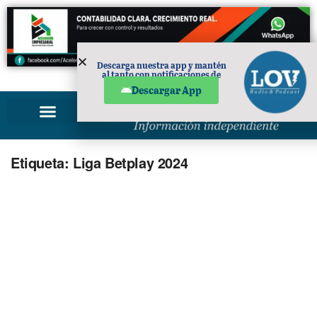
Descarga nuestra app y mantén
al tanto con notificaciones de
PUBLICIDAD
noticias en tu móvil.
Descargar App
Etiqueta:
Liga Betplay 2024