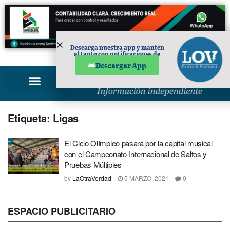
Descarga nuestra app y mantén
al tanto con notificaciones de
PUBLICIDAD
noticias en tu móvil.
Descargar App
Etiqueta:
Ligas
El Ciclo Olímpico pasará por la capital musical
con el Campeonato Internacional de Saltos y
Pruebas Múltiples
by
LaOtraVerdad
5 MARZO, 2021
0
ESPACIO PUBLICITARIO