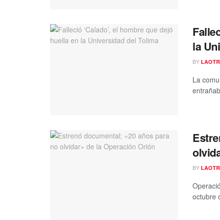
Falle
la Un
BY
LAOTR
La comun
entrañab
Estre
olvid
BY
LAOTR
Operació
octubre 