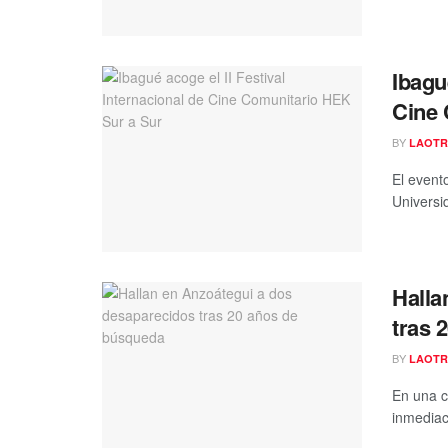
Ibagu
Cine 
BY
LAOTR
El event
Universid
Halla
tras 
BY
LAOTR
En una c
inmediac