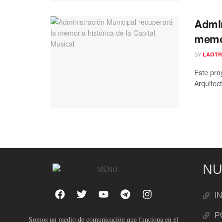
Admin
memor
BY
LAOTR
Este pro
Arquitec
NU
I
P
Somos un medio de comunicación que funciona en el