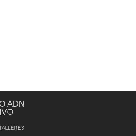
O ADN
IVO
TALLERES