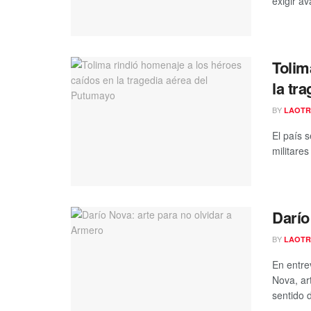
exigir av
Tolim
la tr
BY
LAOTR
El país 
militares
Darío
BY
LAOTR
En entre
Nova, ar
sentido d