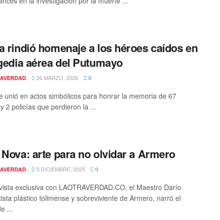
ances en la investigación por la muerte ...
a rindió homenaje a los héroes caídos en
agedia aérea del Putumayo
26 MARZO, 2026
AVERDAD
0
se unió en actos simbólicos para honrar la memoria de 67
 y 2 policías que perdieron la ...
 Nova: arte para no olvidar a Armero
5 DICIEMBRE, 2025
AVERDAD
0
vista exclusiva con LAOTRAVERDAD.CO, el Maestro Darío
tista plástico tolimense y sobreviviente de Armero, narró el
e ...