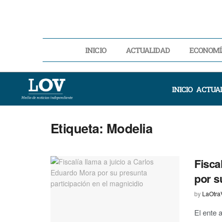
INICIO
ACTUALIDAD
ECONOMÍ
INICIO
ACTUA
Etiqueta:
Modelia
Fisca
por s
by
LaOtra
El ente 