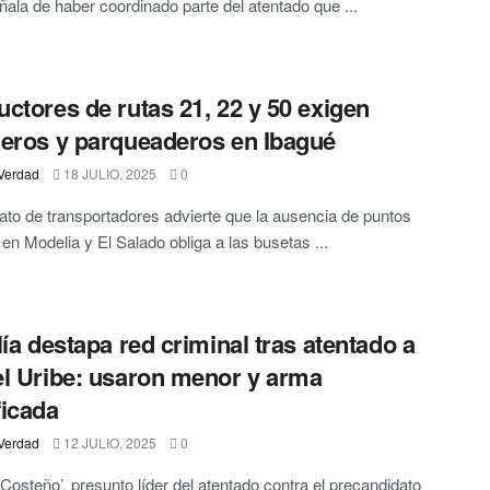
ñala de haber coordinado parte del atentado que ...
ctores de rutas 21, 22 y 50 exigen
eros y parqueaderos en Ibagué
Verdad
18 JULIO, 2025
0
cato de transportadores advierte que la ausencia de puntos
s en Modelia y El Salado obliga a las busetas ...
lía destapa red criminal tras atentado a
l Uribe: usaron menor y arma
icada
Verdad
12 JULIO, 2025
0
l Costeño’, presunto líder del atentado contra el precandidato