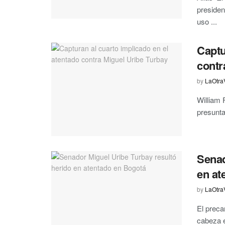
presiden
uso ...
Captu
contr
by
LaOtra
William 
presunta 
Senad
en at
by
LaOtra
El preca
cabeza e