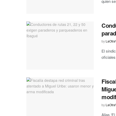
quien se
Condu
parad
by
LaOtra
El sindi
oficiale
Fisca
Migue
modif
by
LaOtra
Alias ‘E