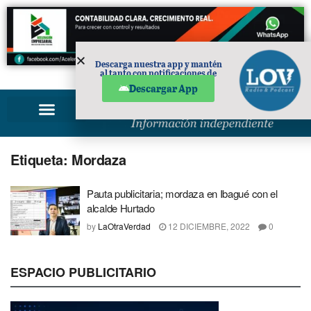
Descarga nuestra app y mantén
al tanto con notificaciones de
PUBLICIDAD
noticias en tu móvil.
Descargar App
Etiqueta:
Mordaza
Pauta publicitaria; mordaza en Ibagué con el
alcalde Hurtado
by
LaOtraVerdad
12 DICIEMBRE, 2022
0
ESPACIO PUBLICITARIO