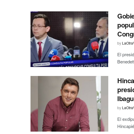
Gobie
popul
Cong
by
LaOtra
El presi
Benedett
Hinca
presi
Ibagu
by
LaOtra
El exdip
Hincapié