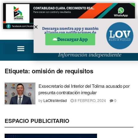
Descarga nuestra app y mantén
al tanto con notificaciones de
PUBLICIDAD
noticias en tu móvil.
Descargar App
Etiqueta:
omisión de requisitos
Exsecretario del Interior del Tolima acusado por
presunta contratación irregular
by
LaOtraVerdad
8 FEBRERO, 2024
0
ESPACIO PUBLICITARIO