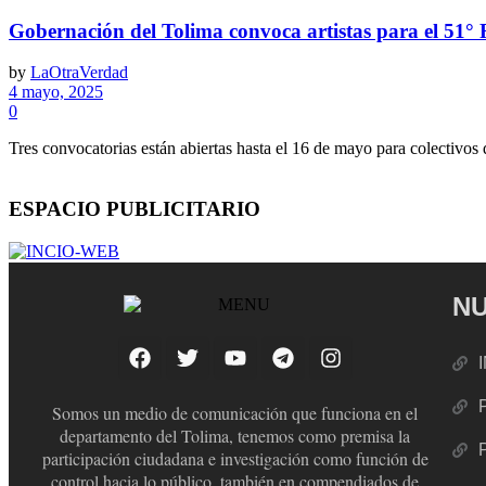
Gobernación del Tolima convoca artistas para el 51° 
by
LaOtraVerdad
4 mayo, 2025
0
Tres convocatorias están abiertas hasta el 16 de mayo para colectivos d
ESPACIO PUBLICITARIO
NU
Somos un medio de comunicación que funciona en el
departamento del Tolima, tenemos como premisa la
participación ciudadana e investigación como función de
control hacia lo público, también en compendiados de