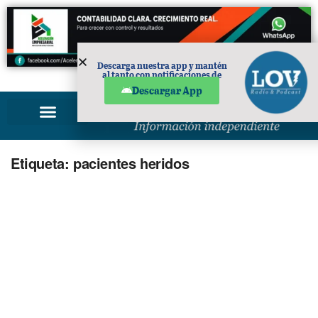
Descarga nuestra app y mantén
al tanto con notificaciones de
PUBLICIDAD
noticias en tu móvil.
Descargar App
Etiqueta:
pacientes heridos