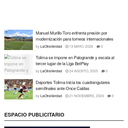
Manuel Murillo Toro enfrenta presión por
modernización para torneos internacionales
by
LaOtraVerdad
13 MAYO, 2026
0
Tolima se impone en Palogrande y escala al
tercer lugar de la Liga BetPlay
by
LaOtraVerdad
24 AGOSTO, 2025
0
Deportes Tolima inicia los cuadrangulares
semifinales ante Once Caldas
by
LaOtraVerdad
21 NOVIEMBRE, 2024
0
ESPACIO PUBLICITARIO