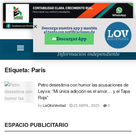
Descarga nuestra app y mantén
al tanto con notificaciones de
PUBLICIDAD
noticias en tu móvil.
Descargar App
Etiqueta:
París
Petro desestima con humor las acusaciones de
Leyva: “Mi única adicción es el amor… y el Tapa
Roja”
by
LaOtraVerdad
25 ABRIL, 2025
0
ESPACIO PUBLICITARIO