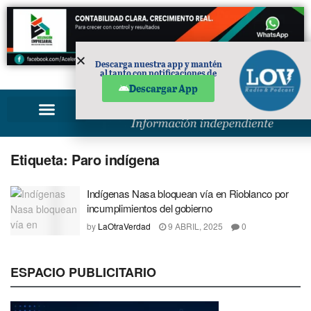
Descarga nuestra app y mantén
al tanto con notificaciones de
PUBLICIDAD
noticias en tu móvil.
Descargar App
Etiqueta:
Paro indígena
Indígenas Nasa bloquean vía en Rioblanco por
incumplimientos del gobierno
by
LaOtraVerdad
9 ABRIL, 2025
0
ESPACIO PUBLICITARIO