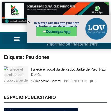
Descarga nuestra app y mantén
al tanto con notificaciones de
PUBLICIDAD
noticias en tu móvil.
Descargar App
Etiqueta:
Pau dones
Fallece el vocalista del grupo Jarbe de Palo, Pau
Donés
by
Redacción General
9 JUNIO, 2020
0
ESPACIO PUBLICITARIO