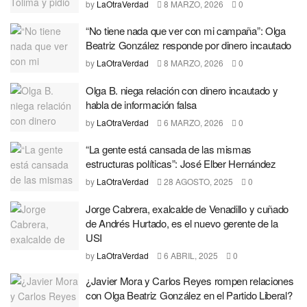
by
LaOtraVerdad
8 MARZO, 2026
0
“No tiene nada que ver con mi campaña”: Olga
Beatriz González responde por dinero incautado
by
LaOtraVerdad
8 MARZO, 2026
0
Olga B. niega relación con dinero incautado y
habla de información falsa
by
LaOtraVerdad
6 MARZO, 2026
0
“La gente está cansada de las mismas
estructuras políticas”: José Elber Hernández
by
LaOtraVerdad
28 AGOSTO, 2025
0
Jorge Cabrera, exalcalde de Venadillo y cuñado
de Andrés Hurtado, es el nuevo gerente de la
USI
by
LaOtraVerdad
6 ABRIL, 2025
0
¿Javier Mora y Carlos Reyes rompen relaciones
con Olga Beatriz González en el Partido Liberal?