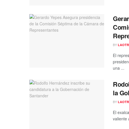
Gerar
Comis
Repre
BY
LAOTR
El repre
presiden
una ...
Rodol
la Go
BY
LAOTR
El exalc
valiente 