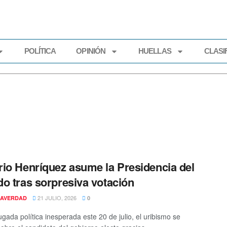
POLÍTICA
OPINIÓN
HUELLAS
CLASI
ECONOMÍA
POLÍTICA
OPINIÓN
HUELLAS
CLASIFI
io Henríquez asume la Presidencia del
o tras sorpresiva votación
21 JULIO, 2026
AVERDAD
0
ugada política inesperada este 20 de julio, el uribismo se