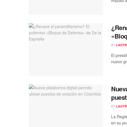
impuso s
¿Rena
«Bloq
BY
LAOTR
El presi
nuevo gr
Nueva
puest
BY
LAOTR
La Regis
en su po