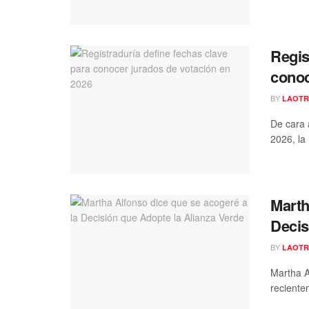
Regis
conoc
BY
LAOTR
De cara 
2026, la
Marth
Decis
BY
LAOTR
Martha A
reciente