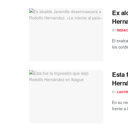
Ex al
Herna
BY
REDAC
El exalc
los cordi
Esta 
Herná
BY
LAOTR
En su re
frente a