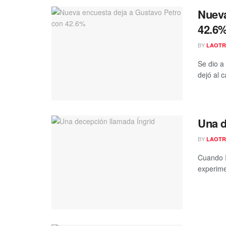
Nueva
42.6
BY
LAOTR
Se dio a
dejó al 
Una d
BY
LAOTR
Cuando Í
experime