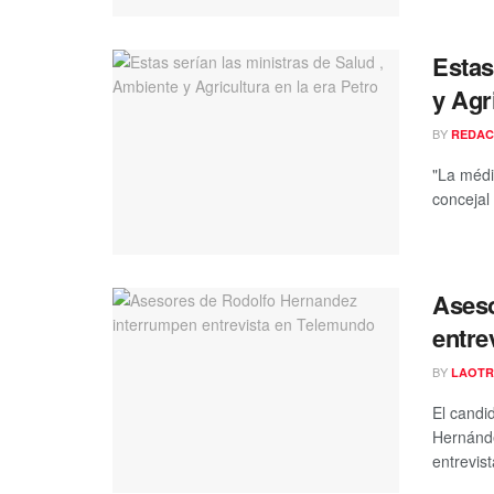
Estas
y Agr
BY
REDAC
"La médi
concejal
Aseso
entre
BY
LAOTR
El candi
Hernánde
entrevist