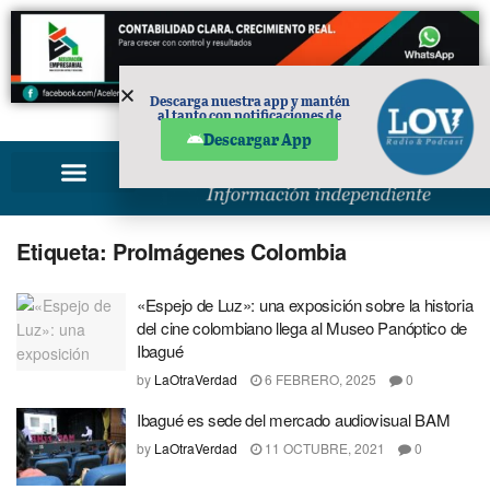
Descarga nuestra app y mantén
al tanto con notificaciones de
PUBLICIDAD
noticias en tu móvil.
Descargar App
Etiqueta:
ProImágenes Colombia
«Espejo de Luz»: una exposición sobre la historia
del cine colombiano llega al Museo Panóptico de
Ibagué
by
LaOtraVerdad
6 FEBRERO, 2025
0
Ibagué es sede del mercado audiovisual BAM
by
LaOtraVerdad
11 OCTUBRE, 2021
0