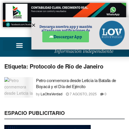
Descarga nuestra app y mantén
al tanto con notificaciones de
PUBLICIDAD
noticias en tu móvil.
Descargar App
Etiqueta:
Protocolo de Río de Janeiro
Petro conmemora desde Leticia la Batalla de
Boyacá y el Día del Ejército
by
LaOtraVerdad
7 AGOSTO, 2025
0
ESPACIO PUBLICITARIO