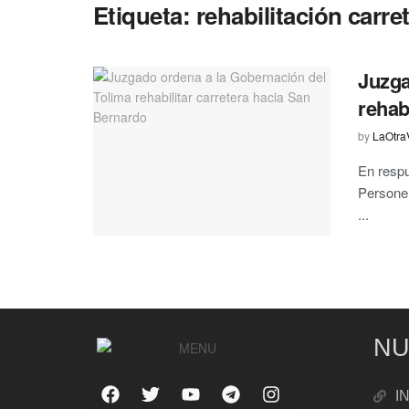
Etiqueta:
rehabilitación carre
Juzga
rehab
by
LaOtra
En respu
Personer
...
NU
I