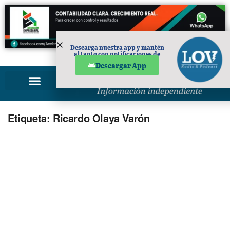
Descarga nuestra app y mantén
al tanto con notificaciones de
PUBLICIDAD
noticias en tu móvil.
Descargar App
Etiqueta:
Ricardo Olaya Varón