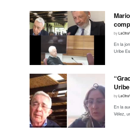
Mario
compr
by
LaOtra
En la jo
Uribe Es
“Grac
Uribe
by
LaOtra
En la au
Vélez, u