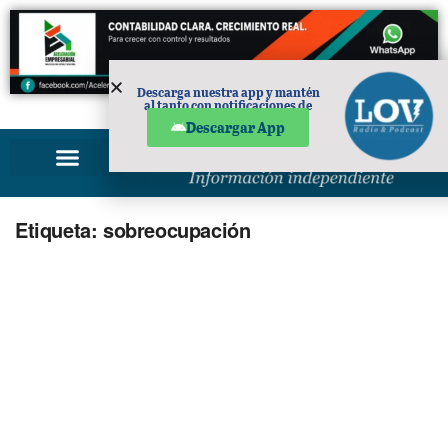
Descarga nuestra app y mantén
al tanto con notificaciones de
PUBLICIDAD
noticias en tu móvil.
Descargar App
Etiqueta:
sobreocupación