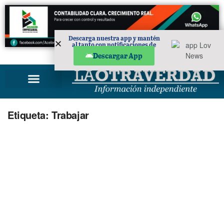
Descarga nuestra app y mantén
al tanto con notificaciones de
noticias en tu móvil.
PUBLICIDAD
Descargar App
Etiqueta:
Trabajar