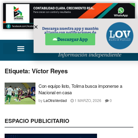
Descarga nuestra app y mantén
al tanto con notificaciones de
PUBLICIDAD
noticias en tu móvil.
Descargar App
Etiqueta:
Víctor Reyes
Con equipo listo, Tolima busca imponerse a
Nacional en casa
by
LaOtraVerdad
1 MARZO, 2026
0
ESPACIO PUBLICITARIO