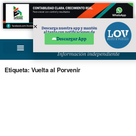
Descarga nuestra app y mantén
al tanto con notificaciones de
PUBLICIDAD
noticias en tu móvil.
Descargar App
Etiqueta:
Vuelta al Porvenir