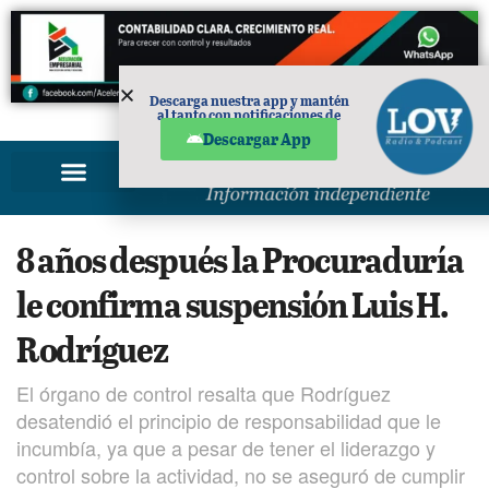
Descarga nuestra app y mantén
al tanto con notificaciones de
PUBLICIDAD
noticias en tu móvil.
Descargar App
8 años después la Procuraduría
le confirma suspensión Luis H.
Rodríguez
El órgano de control resalta que Rodríguez
desatendió el principio de responsabilidad que le
incumbía, ya que a pesar de tener el liderazgo y
control sobre la actividad, no se aseguró de cumplir