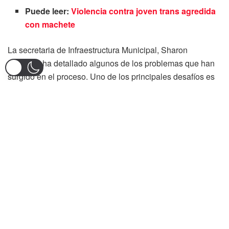
Puede leer:
Violencia contra joven trans agredida
con machete
La secretaria de Infraestructura Municipal, Sharon
Guzmán, ha detallado algunos de los problemas que han
surgido en el proceso. Uno de los principales desafíos es
la obtención de una resolución por parte del Instituto
Colombiano de Antropología e Historia (ICAH). Esta
resolución es esencial para asegurar que la excavación no
dañe potenciales bienes patrimoniales que podrían estar
enterrados en la zona de construcción.
«La respuesta del ICAH es que se necesitaba
acompañamiento arqueológico debido al sitio donde está
el proyecto y la profundidad de los pilotes», explicó
Guzmán. Esta demora ha llevado a una pausa en las
labores, a la espera de la resolución y de que se pueda