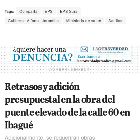
Tags:
Comparta
EPS
EPS Sura
Guillermo Alfonso Jaramillo
Ministerio de salud
Sanitas
ADVERTISEMENT
Retrasos y adición
presupuestal en la obra del
puente elevado de la calle 60 en
Ibagué
Adicionalmente, se requerirán obras