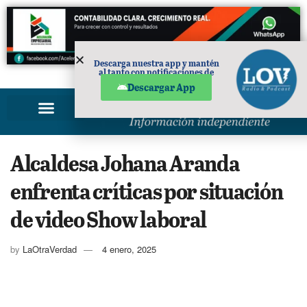
Descarga nuestra app y mantén
al tanto con notificaciones de
PUBLICIDAD
noticias en tu móvil.
Descargar App
Alcaldesa Johana Aranda
enfrenta críticas por situación
de video Show laboral
by
LaOtraVerdad
4 enero, 2025