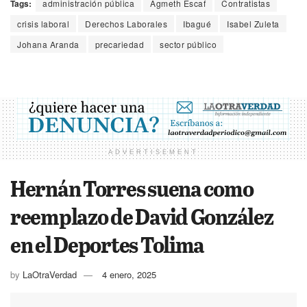
Tags:
administración pública
Agmeth Escaf
Contratistas
crisis laboral
Derechos Laborales
Ibagué
Isabel Zuleta
Johana Aranda
precariedad
sector público
ADVERTISEMENT
Hernán Torres suena como
reemplazo de David González
en el Deportes Tolima
by
LaOtraVerdad
4 enero, 2025