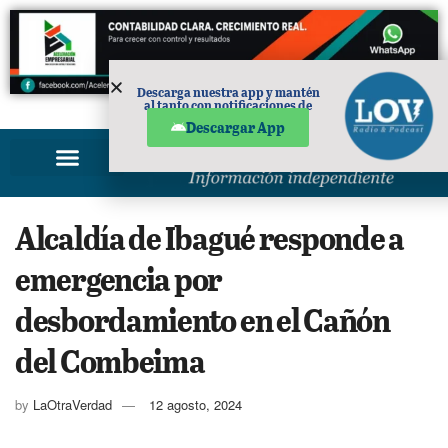
Descarga nuestra app y mantén
al tanto con notificaciones de
PUBLICIDAD
noticias en tu móvil.
Descargar App
Alcaldía de Ibagué responde a
emergencia por
desbordamiento en el Cañón
del Combeima
by
LaOtraVerdad
12 agosto, 2024