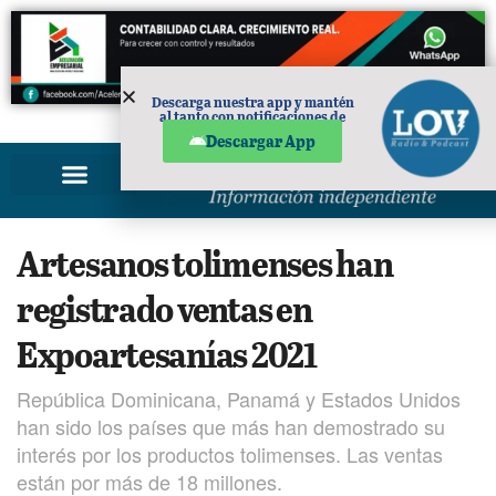
Descarga nuestra app y mantén
al tanto con notificaciones de
PUBLICIDAD
noticias en tu móvil.
Descargar App
Artesanos tolimenses han
registrado ventas en
Expoartesanías 2021
República Dominicana, Panamá y Estados Unidos
han sido los países que más han demostrado su
interés por los productos tolimenses. Las ventas
están por más de 18 millones.