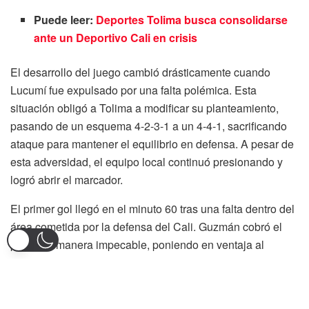
Puede leer:
Deportes Tolima busca consolidarse
ante un Deportivo Cali en crisis
El desarrollo del juego cambió drásticamente cuando
Lucumí fue expulsado por una falta polémica. Esta
situación obligó a Tolima a modificar su planteamiento,
pasando de un esquema 4-2-3-1 a un 4-4-1, sacrificando
ataque para mantener el equilibrio en defensa. A pesar de
esta adversidad, el equipo local continuó presionando y
logró abrir el marcador.
El primer gol llegó en el minuto 60 tras una falta dentro del
área cometida por la defensa del Cali. Guzmán cobró el
penal de manera impecable, poniendo en ventaja al
Tolima. Sin embargo, la alegría duró poco, ya que
Deportivo Cali igualó el marcador minutos después con un
penal ejecutado por Montero, tras una falta de Anderson