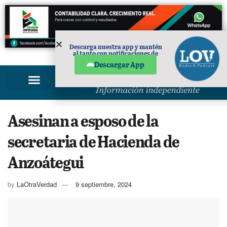
Descarga nuestra app y mantén
al tanto con notificaciones de
PUBLICIDAD
noticias en tu móvil.
Descargar App
Asesinan a esposo de la
secretaria de Hacienda de
Anzoátegui
by
LaOtraVerdad
9 septiembre, 2024