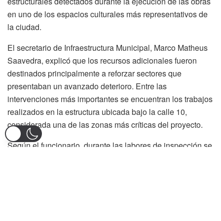
estructurales detectados durante la ejecución de las obras
en uno de los espacios culturales más representativos de
la ciudad.
El secretario de Infraestructura Municipal, Marco Matheus
Saavedra, explicó que los recursos adicionales fueron
destinados principalmente a reforzar sectores que
presentaban un avanzado deterioro. Entre las
intervenciones más importantes se encuentran los trabajos
realizados en la estructura ubicada bajo la calle 10,
considerada una de las zonas más críticas del proyecto.
Según el funcionario, durante las labores de inspección se
encontraron vigas y columnas afectadas por actos de
vandalismo ocurridos años atrás. Habitantes de calle
habrían retirado parte del acero de refuerzo de la
estructura, situación que comprometía la estabilidad del
sector y obligó a ejecutar obras adicionales para garantizar