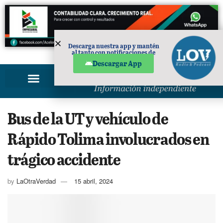
Descarga nuestra app y mantén
al tanto con notificaciones de
PUBLICIDAD
noticias en tu móvil.
Descargar App
Bus de la UT y vehículo de
Rápido Tolima involucrados en
trágico accidente
by
LaOtraVerdad
15 abril, 2024