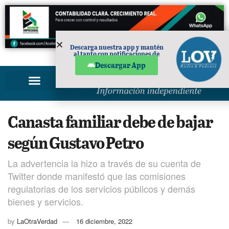
Descarga nuestra app y mantén
al tanto con notificaciones de
PUBLICIDAD
noticias en tu móvil.
Descargar App
Canasta familiar debe de bajar
según Gustavo Petro
La advertencia la hizo a través de su cuenta de
Twitter donde manifestó que las comisiones
regulatorias de los servicios públicos y demás
bienes y servicios.
by
LaOtraVerdad
16 diciembre, 2022