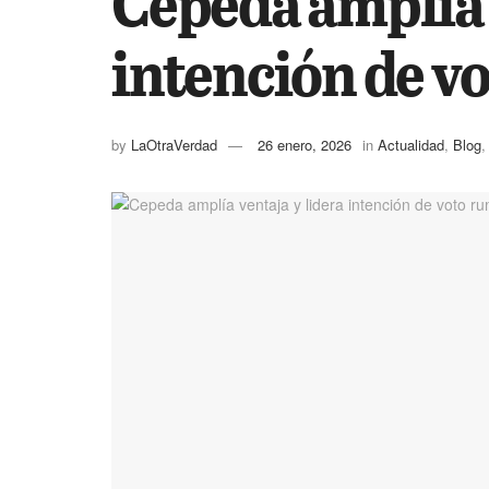
Cepeda amplía 
intención de v
by
LaOtraVerdad
26 enero, 2026
in
Actualidad
,
Blog