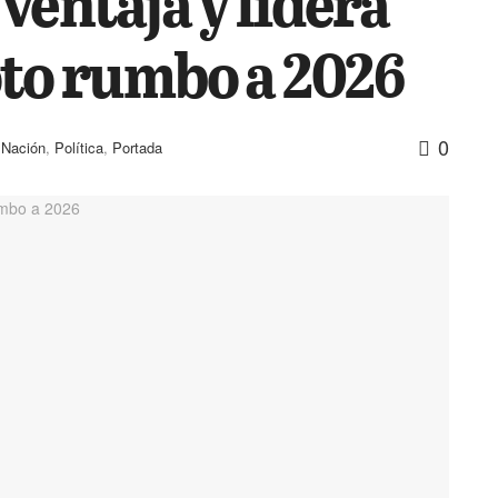
ventaja y lidera
oto rumbo a 2026
0
,
Nación
,
Política
,
Portada