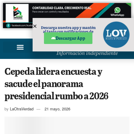
Descarga nuestra app y mantén
al tanto con notificaciones de
PUBLICIDAD
noticias en tu móvil.
Descargar App
Cepeda lidera encuesta y
sacude el panorama
presidencial rumbo a 2026
by
LaOtraVerdad
21 mayo, 2026