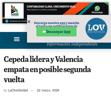
Descarga nuestra app y mantén
al tanto con notificaciones de
PUBLICIDAD
noticias en tu móvil.
Descargar App
Cepeda lidera y Valencia
empata en posible segunda
vuelta
by
LaOtraVerdad
22 marzo, 2026