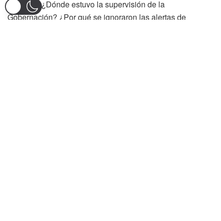
usuarios. ¿Dónde estuvo la supervisión de la
Gobernación? ¿Por qué se ignoraron las alertas de
veedurías y técnicos independientes?
Puede leer:
Gobernación del Tolima reacciona
tarde y convoca Mesa Técnica por daños en el
Coliseo Menor
El desastre no puede ser atribuido a simples errores
administrativos. Se evidencian posibles responsabilidades
penales y disciplinarias por parte de funcionarios públicos
que habrían favorecido de forma injustificada al contratista.
Además, la falta de control en la ejecución y la apresurada
entrega de la obra, a pesar de sus deficiencias, reflejan un
grave desprecio por los recursos públicos y por la
seguridad de los ciudadanos.
La comunidad ibaguereña, indignada, exige respuestas y