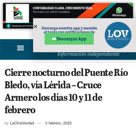
Descarga nuestra app y mantén
al tanto con notificaciones de
PUBLICIDAD
noticias en tu móvil.
Descargar App
Cierre nocturno del Puente Río
Bledo, vía Lérida – Cruce
Armero los días 10 y 11 de
febrero
by
LaOtraVerdad
3 febrero, 2025