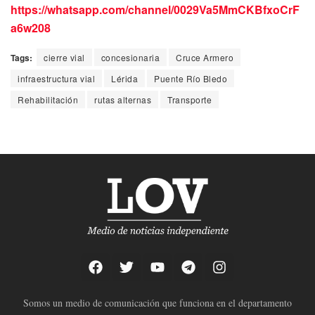
https://whatsapp.com/channel/0029Va5MmCKBfxoCrF
a6w208
Tags:
cierre vial
concesionaria
Cruce Armero
infraestructura vial
Lérida
Puente Río Bledo
Rehabilitación
rutas alternas
Transporte
Somos un medio de comunicación que funciona en el departamento