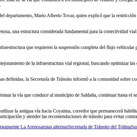
.
s del departamento, Mario Alberto Tovar, quien explicó que la restricc
enosa, una estructura considerada fundamental para la conectividad vial 
fraestructura que requieren la suspensión completa del flujo vehicular p
mejoramiento de la infraestructura vial regional, buscando optimizar las 
as definidas, la Secretaría de Tránsito informó a la comunidad sobre co
ar la vía que conduce al municipio de Saldaña, continuar hasta el sect
utilizar la antigua vía hacia Coyaima, corredor que permanecerá habilitad
nticipación y atender las recomendaciones de tránsito para evitar contr
ega
puente La Arenosa
rutas alternas
Secretaría de Tránsito del Tolima
Su