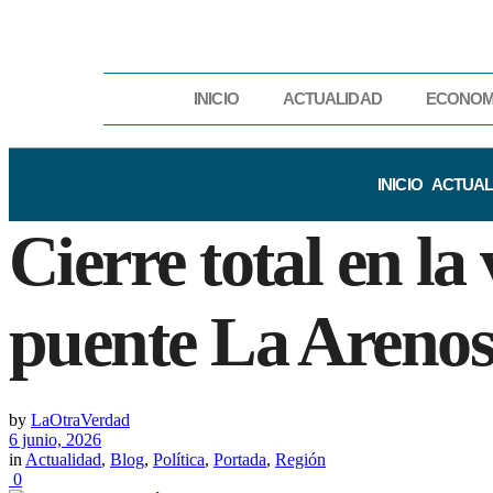
INICIO
ACTUALIDAD
ECONOM
INICIO
ACTUAL
Cierre total en l
puente La Areno
by
LaOtraVerdad
6 junio, 2026
in
Actualidad
,
Blog
,
Política
,
Portada
,
Región
0