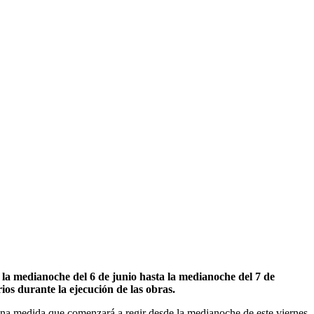
 la medianoche del 6 de junio hasta la medianoche del 7 de
os durante la ejecución de las obras.
 una medida que comenzará a regir desde la medianoche de este viernes