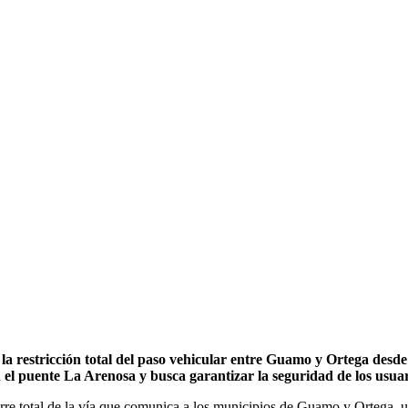
la restricción total del paso vehicular entre Guamo y Ortega desde
el puente La Arenosa y busca garantizar la seguridad de los usuari
ierre total de la vía que comunica a los municipios de Guamo y Ortega,