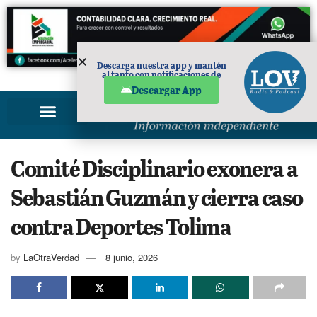
Descarga nuestra app y mantén
al tanto con notificaciones de
PUBLICIDAD
noticias en tu móvil.
Descargar App
Comité Disciplinario exonera a
Sebastián Guzmán y cierra caso
contra Deportes Tolima
by
LaOtraVerdad
8 junio, 2026