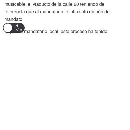
musicable, el viaducto de la calle 60 teniendo de
referencia que al mandatario le falta solo un año de
mandato.
Según el mandatario local, este proceso ha tenido
dificultades con la Curaduría Urbana, sobre todo con la
expedición de la licencia de construcción, sorteará esta
situación buscarán abrir la licitación pública en mayo.