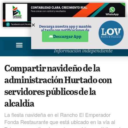
Descarga nuestra app y mantén
al tanto con notificaciones de
PUBLICIDAD
noticias en tu móvil.
Descargar App
Compartir navideño de la
administración Hurtado con
servidores públicos de la
alcaldía
La fiesta navideña en el Rancho El Emperador
Fonda Restaurante que está ubicado en la vía al