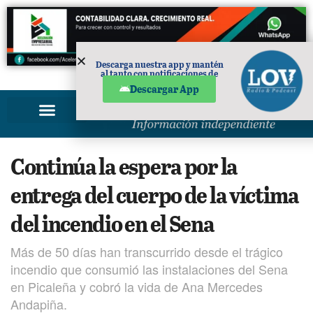
Descarga nuestra app y mantén
al tanto con notificaciones de
PUBLICIDAD
noticias en tu móvil.
Descargar App
Continúa la espera por la
entrega del cuerpo de la víctima
del incendio en el Sena
Más de 50 días han transcurrido desde el trágico
incendio que consumió las instalaciones del Sena
en Picaleña y cobró la vida de Ana Mercedes
Andapiña.