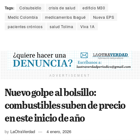
Tags:
Colsubsidio
crisis de salud
edificio M30
Medic Colombia
medicamentos Ibagué
Nueva EPS
pacientes crónicos
salud Tolima
Viva 1A
ADVERTISEMENT
Nuevo golpe al bolsillo:
combustibles suben de precio
en este inicio de año
by
LaOtraVerdad
4 enero, 2026